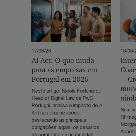
17/06/26
16/06/
AI Act: O que muda
Inte
para as empresas em
Coac
Portugal em 2026
—Cr
mund
Neste artigo, Nicole Fortunato,
aind
Head of Digital Law da PwC
Portugal, analisa o impacto do AI
Num no
Act nas organizações,
RHmaga
destacando as principais
Morgad
obrigações legais, os desafios
Academ
de compliance e as medidas