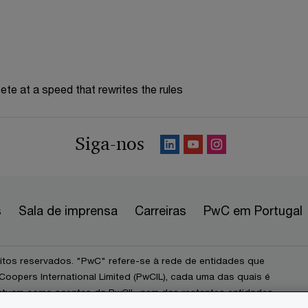
te at a speed that rewrites the rules
Siga-nos
s
Sala de imprensa
Carreiras
PwC em Portugal
itos reservados. "PwC" refere-se à rede de entidades que
opers International Limited (PwCIL), cada uma das quais é
o atuam como agentes da PwCIL, nem das restantes entidades
presta serviços a clientes. A PwCIL não assumirá qualquer