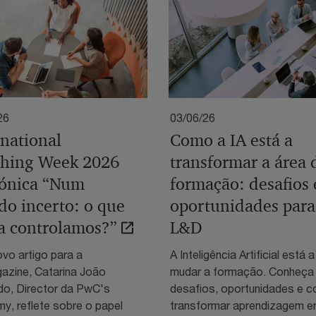
26
03/06/26
rnational
Como a IA está a
hing Week 2026
transformar a área 
ónica “Num
formação: desafios 
o incerto: o que
oportunidades para
a controlamos?”
L&D
vo artigo para a
A Inteligência Artificial está a
zine, Catarina João
mudar a formação. Conheça
o, Director da PwC's
desafios, oportunidades e 
y, reflete sobre o papel
transformar aprendizagem 