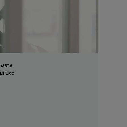
nsa” é
ui tudo