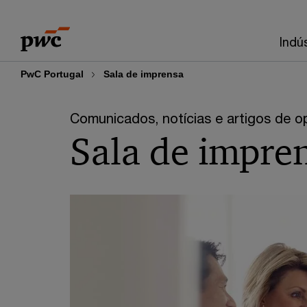
Skip
Skip
to
to
Indú
content
footer
PwC Portugal
Sala de imprensa
Comunicados, notícias e artigos de 
Sala de impre