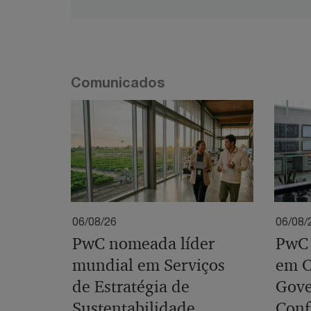
Comunicados
06/08/26
06/08/
PwC nomeada líder
PwC 
mundial em Serviços
em C
de Estratégia de
Gove
Sustentabilidade
Conf