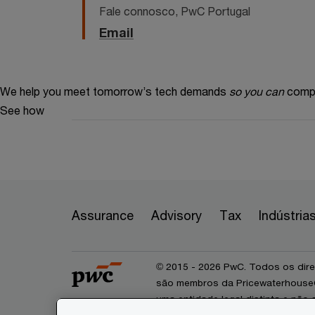
Fale connosco, PwC Portugal
Email
We help you meet tomorrow’s tech demands
so you can
compe
See how
Assurance
Advisory
Tax
Indústria
© 2015 - 2026 PwC. Todos os dire
são membros da PricewaterhouseCo
uma entidade legal distinta e nã
membros da network. A PwCIL não 