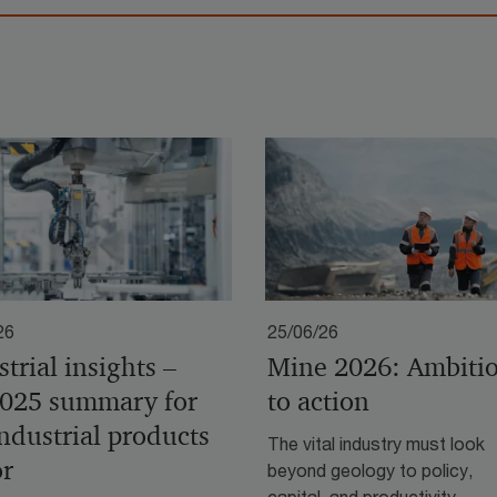
26
25/06/26
trial insights –
Mine 2026: Ambiti
025 summary for
to action
industrial products
The vital industry must look
or
beyond geology to policy,
capital, and productivity