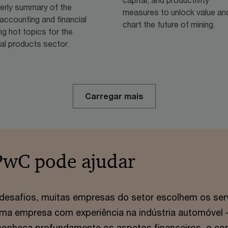
terly summary of the
measures to unlock value an
accounting and financial
chart the future of mining.
ng hot topics for the
ial products sector.
Carregar mais
PwC pode ajudar
 desafios, muitas empresas do setor escolhem os ser
uma empresa com experiência na indústria automóvel
conheça profundamente os aspetos financeiros, o co