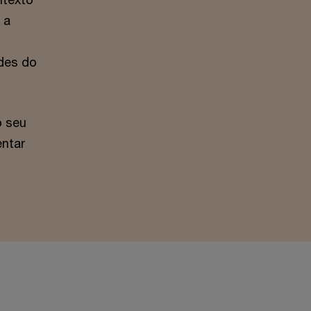
 a
des do
o seu
entar