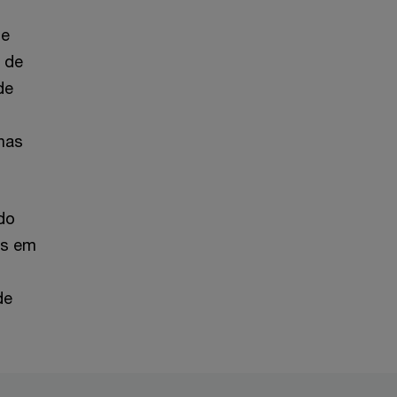
de
a de
de
nas
do
es em
de