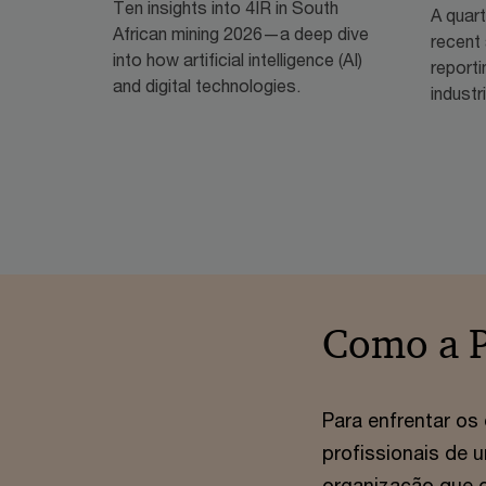
Ten insights into 4IR in South
A quar
African mining 2026—a deep dive
recent 
into how artificial intelligence (AI)
reporti
and digital technologies.
industr
Como a 
Para enfrentar os
profissionais de 
organização que 