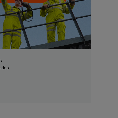
s
rados