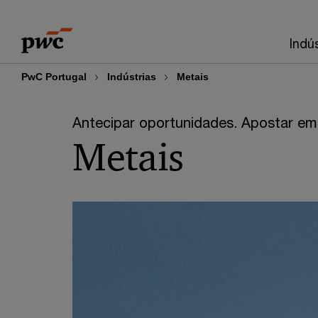
Skip
Skip
to
to
Indú
content
footer
PwC Portugal
Indústrias
Metais
Antecipar oportunidades. Apostar em
Metais