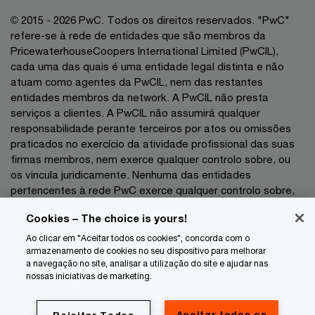
© 2015 - 2026 PwC. Todos os direitos reservados. "PwC"
refere-se à rede de entidades que são membros da
PricewaterhouseCoopers International Limited (PwCIL),
cada uma das quais é uma entidade legal distinta e não
atuam como agentes da PwCIL, nem das restantes
entidades membros da network. A PwCIL não presta
serviços a clientes. A PwCIL não assumirá qualquer
responsabilidade perante terceiros por atos ou omissões
praticados no exercício da atividade profissional das suas
firmas membros, nem exerce qualquer controlo sobre, ou
os vincula juridicamente. Nenhuma das entidades
pertencentes à rede PwC exerce qualquer controlo sobre,
nem vincula juridicamente as demais entidades no exercício
Cookies – The choice is yours!
da sua atividade profissional pelo que não poderão as
mesmas ser responsabilizadas, a que título for, perante
Ao clicar em "Aceitar todos os cookies", concorda com o
terceiros por atos ou omissões praticados no exercício das
armazenamento de cookies no seu dispositivo para melhorar
a navegação no site, analisar a utilização do site e ajudar nas
respetivas atividades profissionais.
nossas iniciativas de marketing.
Privacidade
Aceitar todos os