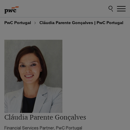
Skip
Skip
to
to
content
footer
PwC Portugal
Cláudia Parente Gonçalves | PwC Portugal
Cláudia Parente Gonçalves
Financial Services Partner, PwC Portugal