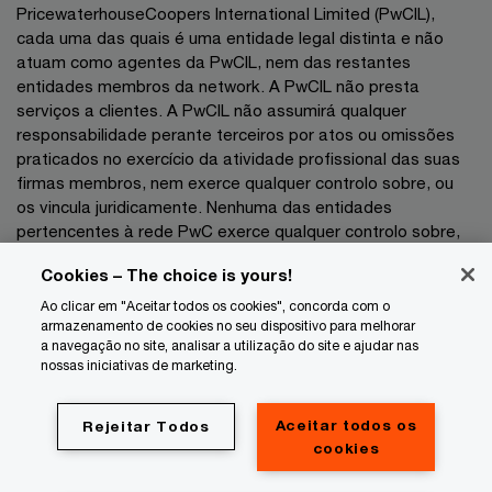
PricewaterhouseCoopers International Limited (PwCIL),
cada uma das quais é uma entidade legal distinta e não
atuam como agentes da PwCIL, nem das restantes
entidades membros da network. A PwCIL não presta
serviços a clientes. A PwCIL não assumirá qualquer
responsabilidade perante terceiros por atos ou omissões
praticados no exercício da atividade profissional das suas
firmas membros, nem exerce qualquer controlo sobre, ou
os vincula juridicamente. Nenhuma das entidades
pertencentes à rede PwC exerce qualquer controlo sobre,
nem vincula juridicamente as demais entidades no exercício
Cookies – The choice is yours!
da sua atividade profissional pelo que não poderão as
mesmas ser responsabilizadas, a que título for, perante
Ao clicar em "Aceitar todos os cookies", concorda com o
armazenamento de cookies no seu dispositivo para melhorar
terceiros por atos ou omissões praticados no exercício das
a navegação no site, analisar a utilização do site e ajudar nas
respetivas atividades profissionais.
nossas iniciativas de marketing.
Privacidade
Aceitar todos os
Rejeitar Todos
Cookie info
cookies
Informação legal