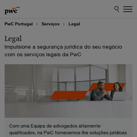
Skip
Skip
to
to
content
footer
PwC Portugal
Serviços
Legal
Legal
Impulsione a segurança jurídica do seu negócio
com os serviços legais da PwC
Com uma Equipa de advogados altamente
qualificados, na PwC fornecemos-lhe soluções jurídicas