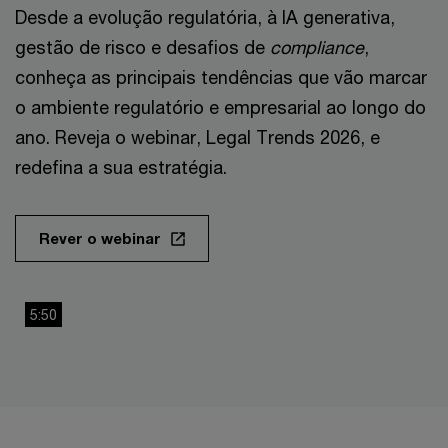
Desde a evolução regulatória, à IA generativa,
gestão de risco e desafios de
compliance
,
conheça as principais tendências que vão marcar
o ambiente regulatório e empresarial ao longo do
ano. Reveja o webinar, Legal Trends 2026, e
redefina a sua estratégia.
Rever o webinar
5:50
This
The media could not be loaded, either because the server
is
or network failed or because the format is not supported.
a
modal
window.