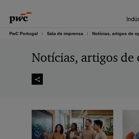
Skip
Skip
to
to
Indú
content
footer
PwC Portugal
Sala de imprensa
Notícias, artigos de o
Notícias, artigos de