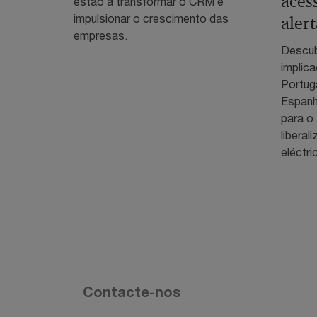
aces
estão a transformar o CRM e
impulsionar o crescimento das
aler
empresas.
Descub
implic
Portuga
Espanh
para o 
liberal
eléctri
Contacte-nos