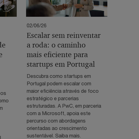
02/06/26
Escalar sem reinventar
de
a roda: o caminho
e
mais eficiente para
startups em Portugal
Descubra como startups em
Portugal podem escalar com
maior eficiência através de foco
 os
estratégico e parcerias
como
estruturadas. A PwC, em parceria
em
com a Microsoft, apoia este
percurso com abordagens
orientadas ao crescimento
sustentável. Saiba mais.
.