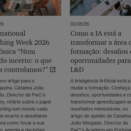
26
03/06/26
rnational
Como a IA está a
hing Week 2026
transformar a área 
ónica “Num
formação: desafios 
o incerto: o que
oportunidades para
a controlamos?”
L&D
vo artigo para a
A Inteligência Artificial está a
zine, Catarina João
mudar a formação. Conheça
o, Director da PwC's
desafios, oportunidades e 
y, reflete sobre o papel
transformar aprendizagem 
ching num mundo cada
resultados mensuráveis, no
s incerto e desafiante.
artigo de opinião de Catarina
ra como focar a sua
João Morgado, Director da
o, energia e decisões
PwC's Academy em Portugal