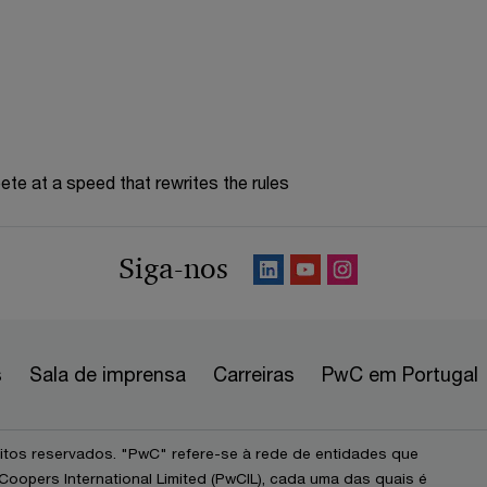
te at a speed that rewrites the rules
Siga-nos
s
Sala de imprensa
Carreiras
PwC em Portugal
itos reservados. "PwC" refere-se à rede de entidades que
opers International Limited (PwCIL), cada uma das quais é