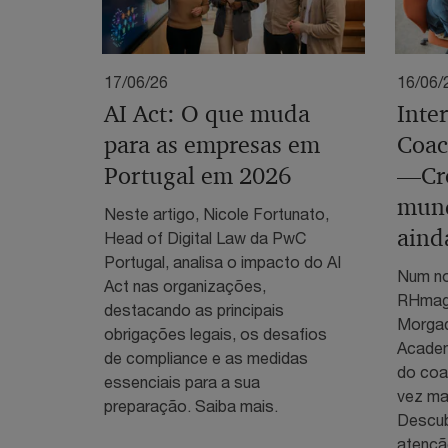
17/06/26
16/06/
AI Act: O que muda
Inte
para as empresas em
Coac
Portugal em 2026
—Cr
mund
Neste artigo, Nicole Fortunato,
aind
Head of Digital Law da PwC
Portugal, analisa o impacto do AI
Num no
Act nas organizações,
RHmaga
destacando as principais
Morgad
obrigações legais, os desafios
Academ
de compliance e as medidas
do coa
essenciais para a sua
vez mai
preparação. Saiba mais.
Descub
atençã