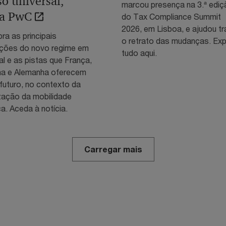
so universal,
marcou presença na 3.ª ediç
ta PwC
do Tax Compliance Summit
2026, em Lisboa, e ajudou tr
ra as principais
o retrato das mudanças. Exp
ações do novo regime em
tudo aqui.
l e as pistas que França,
a e Alemanha oferecem
futuro, no contexto da
ização da mobilidade
ca. Aceda à notícia.
Carregar mais