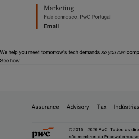
Marketing
Fale connosco, PwC Portugal
Email
We help you meet tomorrow’s tech demands
so you can
compe
See how
Assurance
Advisory
Tax
Indústria
© 2015 - 2026 PwC. Todos os dire
são membros da PricewaterhouseCo