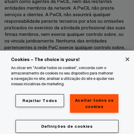
atuam como agentes da PwCIL, nem das restantes
entidades membros da network. A PwCIL não presta
serviços a clientes. A PwCIL não assumirá qualquer
responsabilidade perante terceiros por atos ou omissões
praticados no exercício da atividade profissional das suas
firmas membros, nem exerce qualquer controlo sobre, ou
os vincula juridicamente. Nenhuma das entidades
pertencentes à rede PwC exerce qualquer controlo sobre,
nem vincula juridicamente as demais entidades no exercício
Cookies – The choice is yours!
da sua atividade profissional pelo que não poderão as
mesmas ser responsabilizadas, a que título for, perante
Ao clicar em "Aceitar todos os cookies", concorda com o
terceiros por atos ou omissões praticados no exercício das
armazenamento de cookies no seu dispositivo para melhorar
a navegação no site, analisar a utilização do site e ajudar nas
respetivas atividades profissionais.
nossas iniciativas de marketing.
Privacidade
Aceitar todos os
Rejeitar Todos
Cookie info
cookies
Informação legal
Sobre o site provider
Definições de cookies