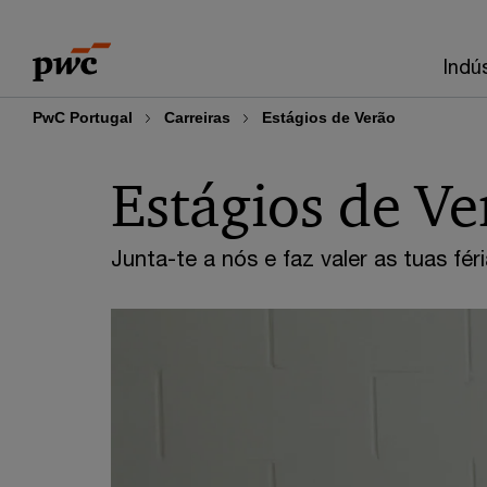
Skip
Skip
to
to
Indú
content
footer
PwC Portugal
Carreiras
Estágios de Verão
Estágios de V
Junta-te a nós e faz valer as tuas fér