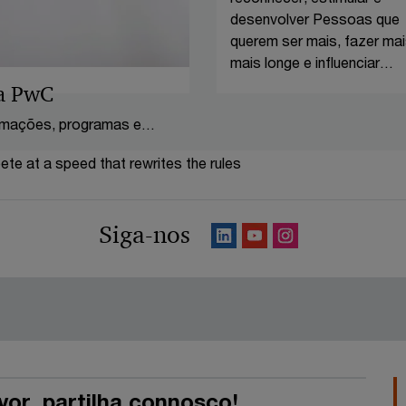
desenvolver Pessoas que
querem ser mais, fazer mais
mais longe e influenciar
positivamente os outros.
a PwC
rmações, programas e
o. Sabe tudo aqui.
te at a speed that rewrites the rules
Siga-nos
vor, partilha connosco!