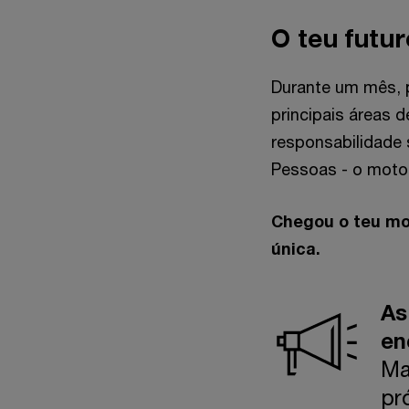
O teu futu
Durante um mês, 
principais áreas d
responsabilidade 
Pessoas - o motor
Chegou o teu mo
única.
As
en
Ma
pr