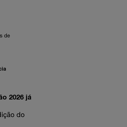
os de
cia
ão 2026 já
dição do