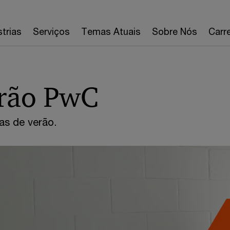
strias
Serviços
Temas Atuais
Sobre Nós
Carre
erão PwC
ias de verão.