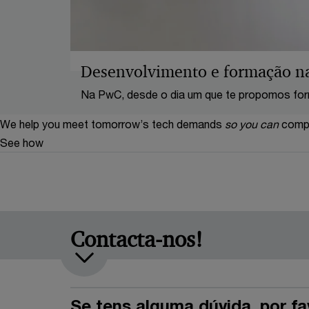
Desenvolvimento e formação n
Na PwC, desde o dia um que te propomos fo
iniciativas que irão promover o teu cresciment
We help you meet tomorrow’s tech demands
so you can
compe
See how
Contacta-nos!
Se tens alguma dúvida, por fa