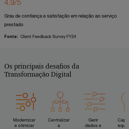
4.9/5
Grau de confiança e satisfação em relação ao serviço
prestado
Fonte:
Client Feedback Survey FY24
Os principais desafios da
Transformação Digital
Modernizar
Centralizar
Gerir
Capac
e otimizar
a
dados e
equip