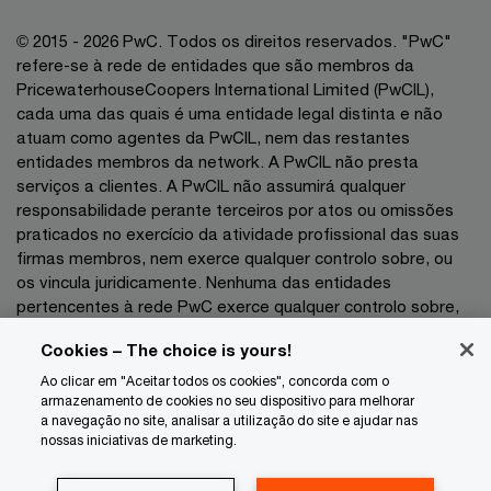
© 2015 - 2026 PwC. Todos os direitos reservados. "PwC"
refere-se à rede de entidades que são membros da
PricewaterhouseCoopers International Limited (PwCIL),
cada uma das quais é uma entidade legal distinta e não
atuam como agentes da PwCIL, nem das restantes
entidades membros da network. A PwCIL não presta
serviços a clientes. A PwCIL não assumirá qualquer
responsabilidade perante terceiros por atos ou omissões
praticados no exercício da atividade profissional das suas
firmas membros, nem exerce qualquer controlo sobre, ou
os vincula juridicamente. Nenhuma das entidades
pertencentes à rede PwC exerce qualquer controlo sobre,
nem vincula juridicamente as demais entidades no exercício
Cookies – The choice is yours!
da sua atividade profissional pelo que não poderão as
mesmas ser responsabilizadas, a que título for, perante
Ao clicar em "Aceitar todos os cookies", concorda com o
armazenamento de cookies no seu dispositivo para melhorar
terceiros por atos ou omissões praticados no exercício das
a navegação no site, analisar a utilização do site e ajudar nas
respetivas atividades profissionais.
nossas iniciativas de marketing.
Privacidade