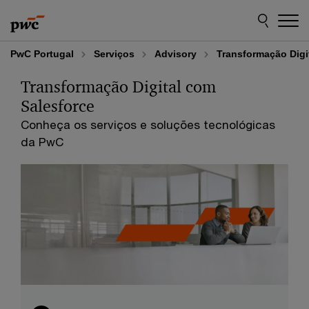
Skip
Skip
Transformação Digital com Salesforce
to
to
content
footer
PwC Portugal
Serviços
Advisory
Transformação Digi
Transformação Digital com
Salesforce
Conheça os serviços e soluções tecnológicas
da PwC