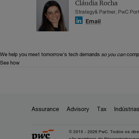
Cláudia Rocha
Strategy& Partner, PwC Por
Email
We help you meet tomorrow’s tech demands
so you can
compe
See how
Assurance
Advisory
Tax
Indústria
© 2015 - 2026 PwC. Todos os dire
são membros da PricewaterhouseCo