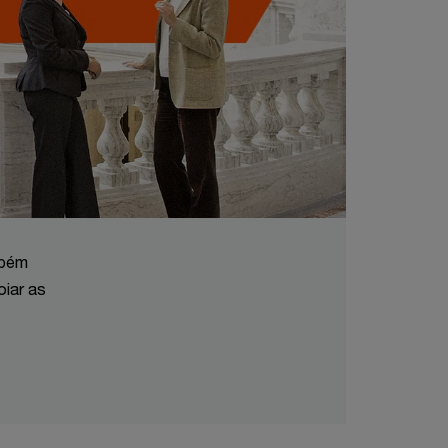
mbém
oiar as