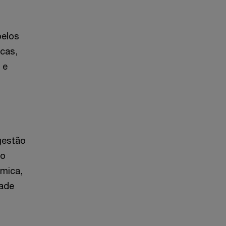
pelos
cas,
 e
gestão
mo
ómica,
dade