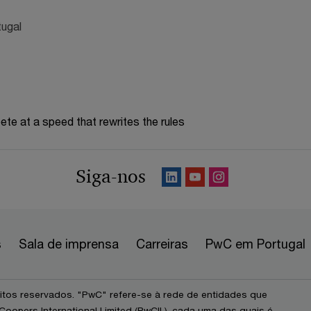
tugal
te at a speed that rewrites the rules
Siga-nos
s
Sala de imprensa
Carreiras
PwC em Portugal
itos reservados. "PwC" refere-se à rede de entidades que
opers International Limited (PwCIL), cada uma das quais é