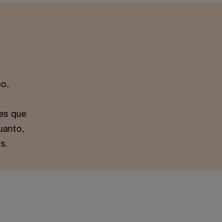
co,
ões que
uanto,
s.