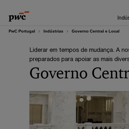
Skip
Skip
to
to
Indú
content
footer
PwC Portugal
Indústrias
Governo Central e Local
Liderar em tempos de mudança. A nos
preparados para apoiar as mais diver
Governo Centr