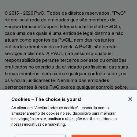
© 2015 - 2026 PwC. Todos os direitos reservados. "PwC"
refere-se à rede de entidades que são membros da
PricewaterhouseCoopers International Limited (PwCIL),
cada uma das quais é uma entidade legal distinta e não
atuam como agentes da PwCIL, nem das restantes
entidades membros da network. A PwCIL não presta
serviços a clientes. A PwCIL não assumirá qualquer
responsabilidade perante terceiros por atos ou omissões
praticados no exercício da atividade profissional das suas
firmas membros, nem exerce qualquer controlo sobre, ou
os vincula juridicamente. Nenhuma das entidades
pertencentes à rede PwC exerce qualquer controlo sobre,
nem vincula juridicamente as demais entidades no exercício
Cookies – The choice is yours!
da sua atividade profissional pelo que não poderão as
mesmas ser responsabilizadas, a que título for, perante
Ao clicar em "Aceitar todos os cookies", concorda com o
terceiros por atos ou omissões praticados no exercício das
armazenamento de cookies no seu dispositivo para melhorar
a navegação no site, analisar a utilização do site e ajudar nas
respetivas atividades profissionais.
nossas iniciativas de marketing.
Privacidade