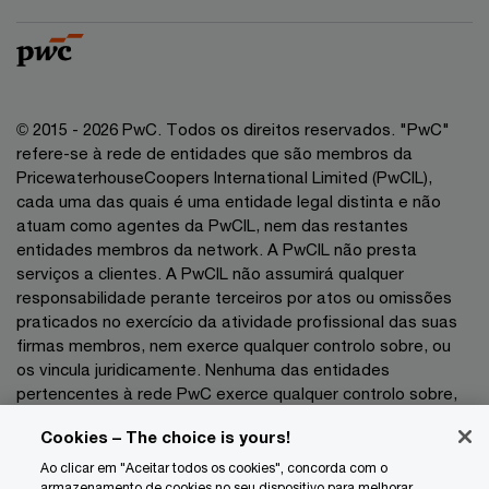
© 2015 - 2026 PwC. Todos os direitos reservados. "PwC"
refere-se à rede de entidades que são membros da
PricewaterhouseCoopers International Limited (PwCIL),
cada uma das quais é uma entidade legal distinta e não
atuam como agentes da PwCIL, nem das restantes
entidades membros da network. A PwCIL não presta
serviços a clientes. A PwCIL não assumirá qualquer
responsabilidade perante terceiros por atos ou omissões
praticados no exercício da atividade profissional das suas
firmas membros, nem exerce qualquer controlo sobre, ou
os vincula juridicamente. Nenhuma das entidades
pertencentes à rede PwC exerce qualquer controlo sobre,
nem vincula juridicamente as demais entidades no exercício
Cookies – The choice is yours!
da sua atividade profissional pelo que não poderão as
mesmas ser responsabilizadas, a que título for, perante
Ao clicar em "Aceitar todos os cookies", concorda com o
armazenamento de cookies no seu dispositivo para melhorar