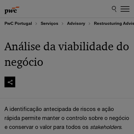
Skip
Skip
to
to
content
footer
PwC Portugal
Serviços
Advisory
Restructuring Advi
Análise da viabilidade do
negócio
A identificação antecipada de riscos e ação
rápida permite manter o controlo sobre o negócio
e conservar o valor para todos os
stakeholders
.