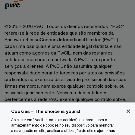
© 2015 - 2026 PwC. Todos os direitos reservados. "PwC"
refere-se à rede de entidades que são membros da
PricewaterhouseCoopers International Limited (PwCIL),
cada uma das quais é uma entidade legal distinta e não
atuam como agentes da PwCIL, nem das restantes
entidades membros da network. A PwCIL não presta
serviços a clientes. A PwCIL não assumirá qualquer
responsabilidade perante terceiros por atos ou omissões
praticados no exercício da atividade profissional das suas
firmas membros, nem exerce qualquer controlo sobre, ou
os vincula juridicamente. Nenhuma das entidades
pertencentes à rede PwC exerce qualquer controlo sobre,
nem vincula juridicamente as demais entidades no exercício
Cookies – The choice is yours!
da sua atividade profissional pelo que não poderão as
mesmas ser responsabilizadas, a que título for, perante
Ao clicar em "Aceitar todos os cookies", concorda com o
terceiros por atos ou omissões praticados no exercício das
armazenamento de cookies no seu dispositivo para melhorar
a navegação no site, analisar a utilização do site e ajudar nas
respetivas atividades profissionais.