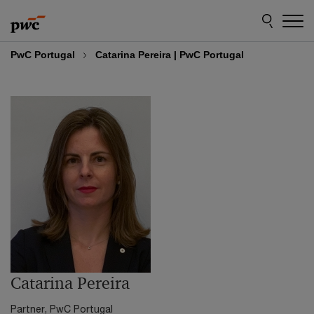
Skip
Skip
to
to
content
footer
PwC Portugal
Catarina Pereira | PwC Portugal
Catarina Pereira
Partner, PwC Portugal