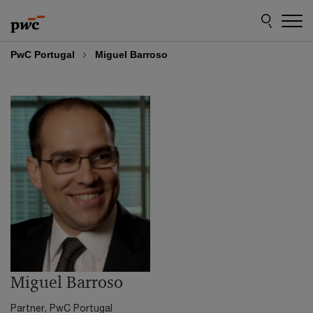
Skip
Skip
to
to
content
footer
PwC Portugal
Miguel Barroso
Miguel Barroso
Partner, PwC Portugal