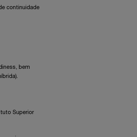
de continuidade
diness, bem
brida).
tuto Superior