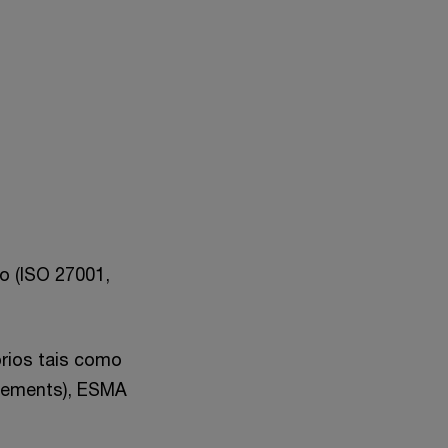
o (ISO 27001,
órios tais como
ngements), ESMA