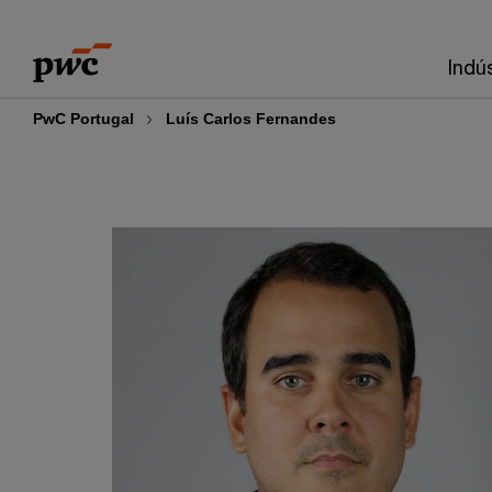
Skip
Skip
to
to
Indú
content
footer
PwC Portugal
Luís Carlos Fernandes