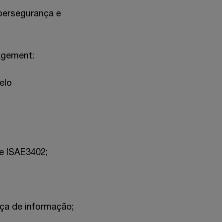
bersegurança e
agement;
elo
e ISAE3402;
ça de informação;