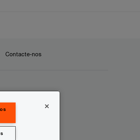
Contacte-nos
 os
os