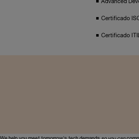
Advanced Deve
Certificado IS
Certificado IT
We help you meet tomorrow’s tech demands
so you can
compe