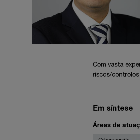
Com vasta exper
riscos/controlo
Em síntese
Áreas de atua
Cybersecurity