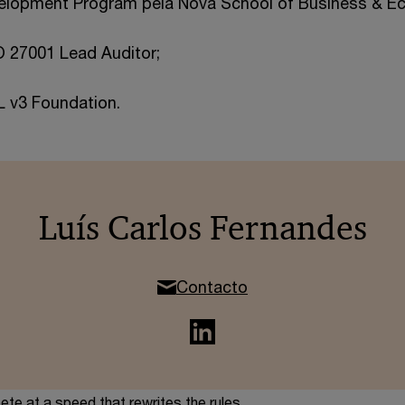
lopment Program pela Nova School of Business & E
O 27001 Lead Auditor;
IL v3 Foundation.
Luís Carlos Fernandes
Contacto
te at a speed that rewrites the rules