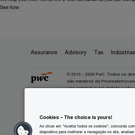
See how
Assurance
Advisory
Tax
Indústria
© 2015 - 2026 PwC. Todos os dire
são membros da PricewaterhouseCo
uma entidade legal distinta e nã
membros da network. A PwCIL não 
responsabilidade perante terceiro
profissional das suas firmas memb
juridicamente. Nenhuma das entid
Cookies – The choice is yours!
sobre, nem vincula juridicamente 
Ao clicar em "Aceitar todos os cookies", concorda c
profissional pelo que não poderão
dispositivo para melhorar a navegação no site, analisar