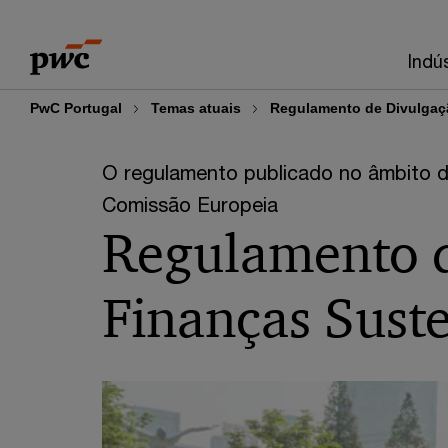
Skip
Skip
to
to
Indú
content
footer
PwC Portugal
Temas atuais
Regulamento de Divulgaç
O regulamento publicado no âmbito d
Comissão Europeia
Regulamento d
Finanças Sust