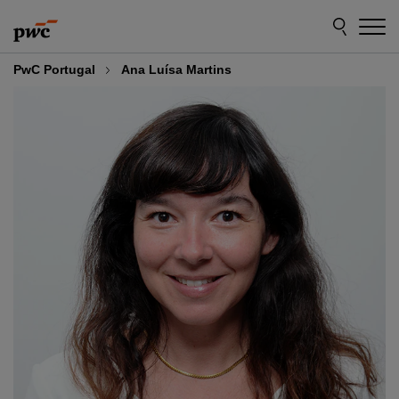
Skip
Skip
to
to
content
footer
PwC Portugal
Ana Luísa Martins