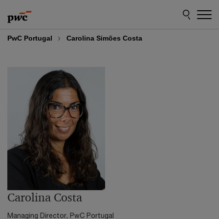
Skip
Skip
to
to
content
footer
PwC Portugal
Carolina Simões Costa
Carolina Costa
Managing Director, PwC Portugal