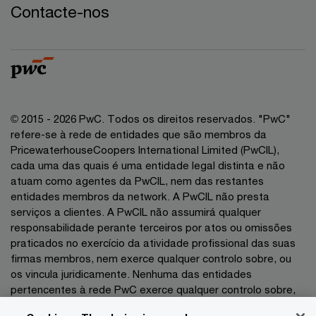
Contacte-nos
© 2015 - 2026 PwC. Todos os direitos reservados. "PwC"
refere-se à rede de entidades que são membros da
PricewaterhouseCoopers International Limited (PwCIL),
cada uma das quais é uma entidade legal distinta e não
atuam como agentes da PwCIL, nem das restantes
entidades membros da network. A PwCIL não presta
serviços a clientes. A PwCIL não assumirá qualquer
responsabilidade perante terceiros por atos ou omissões
praticados no exercício da atividade profissional das suas
firmas membros, nem exerce qualquer controlo sobre, ou
os vincula juridicamente. Nenhuma das entidades
pertencentes à rede PwC exerce qualquer controlo sobre,
nem vincula juridicamente as demais entidades no exercício