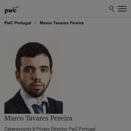
Skip
Skip
to
to
content
footer
PwC Portugal
Marco Tavares Pereira
Marco Tavares Pereira
Cybersecurity & Privacy Director, PwC Portugal