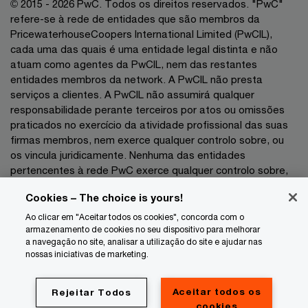
© 2015 - 2026 PwC. Todos os direitos reservados. "PwC"
refere-se à rede de entidades que são membros da
PricewaterhouseCoopers International Limited (PwCIL),
cada uma das quais é uma entidade legal distinta e não
atuam como agentes da PwCIL, nem das restantes
entidades membros da network. A PwCIL não presta
serviços a clientes. A PwCIL não assumirá qualquer
responsabilidade perante terceiros por atos ou omissões
praticados no exercício da atividade profissional das suas
firmas membros, nem exerce qualquer controlo sobre, ou
os vincula juridicamente. Nenhuma das entidades
pertencentes à rede PwC exerce qualquer controlo sobre,
nem vincula juridicamente as demais entidades no exercício
Cookies – The choice is yours!
da sua atividade profissional pelo que não poderão as
mesmas ser responsabilizadas, a que título for, perante
Ao clicar em "Aceitar todos os cookies", concorda com o
terceiros por atos ou omissões praticados no exercício das
armazenamento de cookies no seu dispositivo para melhorar
a navegação no site, analisar a utilização do site e ajudar nas
respetivas atividades profissionais.
nossas iniciativas de marketing.
Privacidade
Aceitar todos os
Rejeitar Todos
Cookie info
cookies