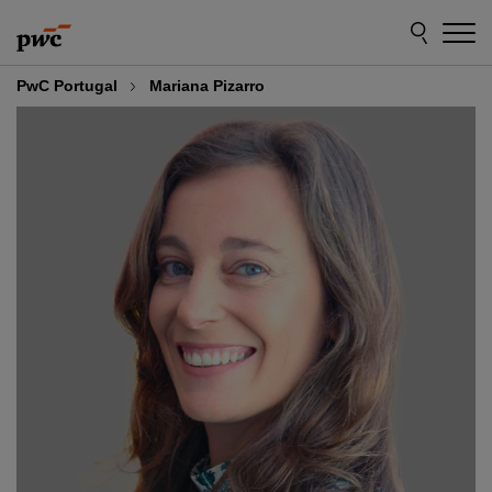
Skip
Skip
to
to
content
footer
PwC Portugal
Mariana Pizarro