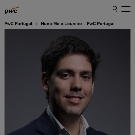
Skip
Skip
to
to
content
footer
PwC Portugal
Nuno Melo Loureiro – PwC Portugal