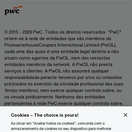
© 2015 - 2026 PwC. Todos os direitos reservados. "PwC"
refere-se à rede de entidades que são membros da
PricewaterhouseCoopers International Limited (PwCIL),
cada uma das quais é uma entidade legal distinta e não
atuam como agentes da PwCIL, nem das restantes
entidades membros da network. A PwCIL não presta
serviços a clientes. A PwCIL não assumirá qualquer
responsabilidade perante terceiros por atos ou omissões
praticados no exercício da atividade profissional das suas
firmas membros, nem exerce qualquer controlo sobre, ou
os vincula juridicamente. Nenhuma das entidades
pertencentes à rede PwC exerce qualquer controlo sobre,
nem vincula juridicamente as demais entidades no exercício
Cookies – The choice is yours!
da sua atividade profissional pelo que não poderão as
mesmas ser responsabilizadas, a que título for, perante
Ao clicar em "Aceitar todos os cookies", concorda com o
terceiros por atos ou omissões praticados no exercício das
armazenamento de cookies no seu dispositivo para melhorar