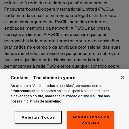
refere-se à rede de entidades que são membros da
PricewaterhouseCoopers International Limited (PwCIL),
cada uma das quais é uma entidade legal distinta e não
atuam como agentes da PwCIL, nem das restantes
entidades membros da network. A PwCIL não presta
serviços a clientes. A PwCIL não assumirá qualquer
responsabilidade perante terceiros por atos ou omissões
praticados no exercício da atividade profissional das suas
firmas membros, nem exerce qualquer controlo sobre, ou
os vincula juridicamente. Nenhuma das entidades
pertencentes à rede PwC exerce qualquer controlo sobre,
nem vincula juridicamente as demais entidades no exercício
Cookies – The choice is yours!
da sua atividade profissional pelo que não poderão as
mesmas ser responsabilizadas, a que título for, perante
Ao clicar em "Aceitar todos os cookies", concorda com o
terceiros por atos ou omissões praticados no exercício das
armazenamento de cookies no seu dispositivo para melhorar
a navegação no site, analisar a utilização do site e ajudar nas
respetivas atividades profissionais.
nossas iniciativas de marketing.
Privacidade
Aceitar todos os
Rejeitar Todos
Cookie info
cookies