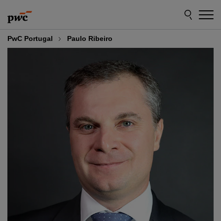
Skip
Skip
to
to
content
footer
PwC Portugal
Paulo Ribeiro