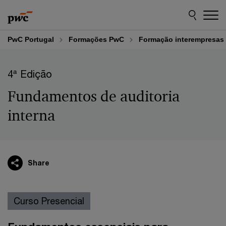
Skip
Skip
to
to
content
footer
PwC Portugal
Formações PwC
Formação interempresas
4ª Edição
Fundamentos de auditoria
interna
Share
Curso Presencial