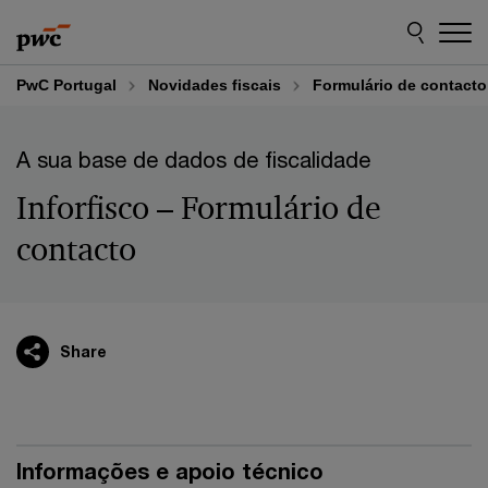
Skip
Skip
to
to
content
footer
PwC Portugal
Novidades fiscais
Formulário de contacto
A sua base de dados de fiscalidade
Inforfisco – Formulário de
contacto
Share
Informações e apoio técnico