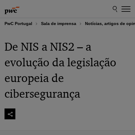
Skip
Skip
to
to
content
footer
PwC Portugal
Sala de imprensa
Notícias, artigos de opi
De NIS a NIS2 – a
evolução da legislação
europeia de
cibersegurança