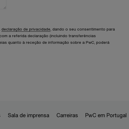
a
declaração de privacidade
, dando o seu consentimento para
m a referida declaração (incluindo transferências
ideias quanto à receção de informação sobre a PwC, poderá
s
Sala de imprensa
Carreiras
PwC em Portugal