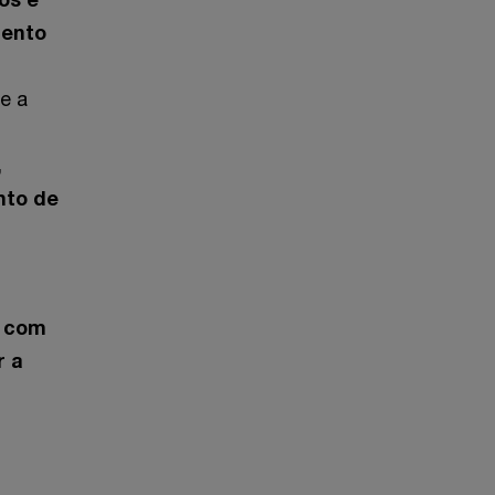
mento
e a
,
nto de
s com
r a