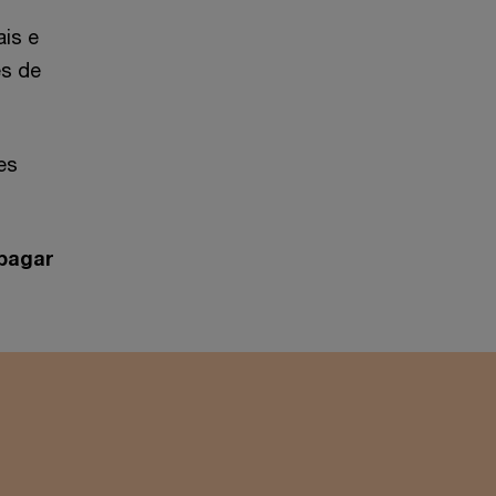
ais e
es de
es
 pagar