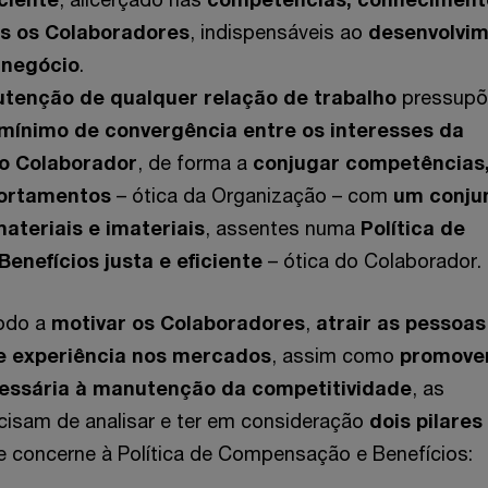
os os Colaboradores
, indispensáveis ao
desenvolvi
 negócio
.
utenção de qualquer relação de trabalho
pressupõ
mínimo de convergência entre os interesses da
o Colaborador
, de forma a
conjugar competências
portamentos
– ótica da Organização – com
um conju
ateriais e imateriais
, assentes numa
Política de
nefícios justa e eficiente
– ótica do Colaborador.
odo a
motivar os Colaboradores
,
atrair as pessoa
 e experiência nos mercados
, assim como
promove
cessária à manutenção da competitividade
, as
cisam de analisar e ter em consideração
dois pilares
 concerne à Política de Compensação e Benefícios: