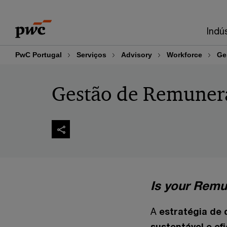
Skip
Skip
to
to
Indú
content
footer
PwC Portugal
Serviços
Advisory
Workforce
Ge
Gestão de Remuner
Is your Remu
A
estratégia de
sustentável e ef