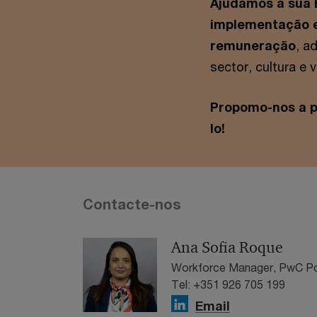
Ajudamos a sua 
implementação e
remuneração
, a
sector, cultura e
Propomo-nos a pe
lo!
Contacte-nos
Ana Sofia Roque
Workforce Manager, PwC Po
Tel: +351 926 705 199
Email