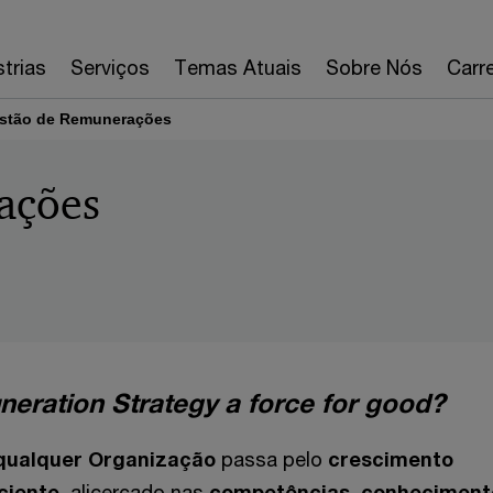
strias
Serviços
Temas Atuais
Sobre Nós
Carre
stão de Remunerações
ações
neration Strategy a force for good?
 qualquer Organização
passa pelo
crescimento
iciente
, alicerçado nas
competências, conheciment