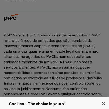
© 2015 - 2026 PwC. Todos os direitos reservados. "PwC"
refere-se à rede de entidades que são membros da
PricewaterhouseCoopers International Limited (PwCIL),
cada uma das quais é uma entidade legal distinta e não
atuam como agentes da PwCIL, nem das restantes
entidades membros da network. A PwCIL não presta
serviços a clientes. A PwCIL não assumirá qualquer
responsabilidade perante terceiros por atos ou omissões
praticados no exercício da atividade profissional das suas
firmas membros, nem exerce qualquer controlo sobre, ou
os vincula juridicamente. Nenhuma das entidades
pertencentes à rede PwC exerce qualquer controlo sobre,
nem vincula juridicamente as demais entidades no exercício
Cookies – The choice is yours!
da sua atividade profissional pelo que não poderão as