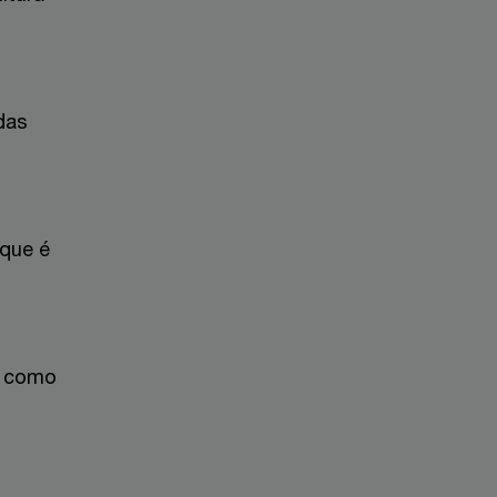
das
 que é
a como