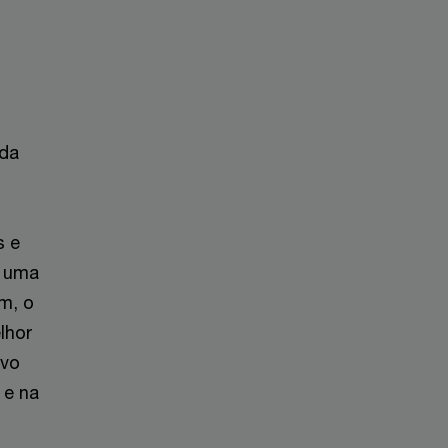
ada
s e
s uma
im, o
lhor
ivo
 e na