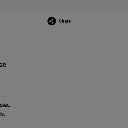
Share
se
des.
s,