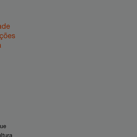
ade
ações
a
que
ltura