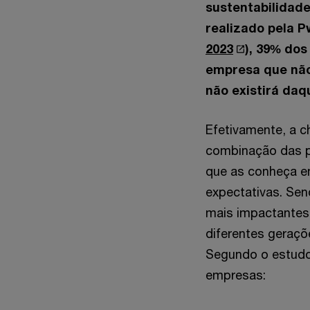
sustentabilidad
realizado pela P
2023
), 39% do
empresa que não
não existirá daqu
Efetivamente, a c
combinação das pr
que as conheça em
expectativas. Sen
mais impactantes
diferentes geraçõ
Segundo o estudo
empresas: