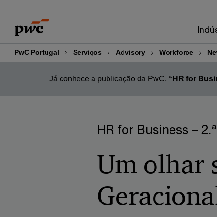
Skip
Skip
to
to
Indú
content
footer
PwC Portugal
Serviços
Advisory
Workforce
Ne
Já conhece a publicação da PwC,
“HR for Busi
HR for Business – 2.
Um olhar 
Geraciona