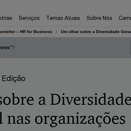
strias
Serviços
Temas Atuais
Sobre Nós
Carre
wsletter – HR for Business
Um olhar sobre a Diversidade Gera
ness”
?
ª Edição
sobre a Diversidad
l nas organizações