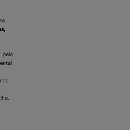
ma
s,
r pela
ental
emas
lho.
s