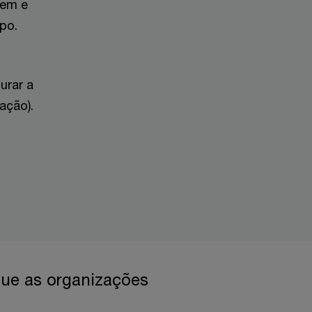
rem e
po.
urar a
ação).
que as organizações