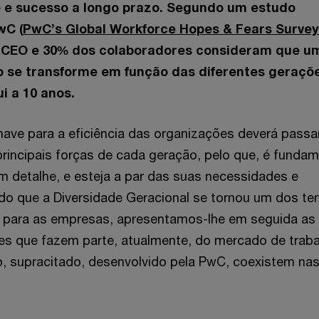
e e sucesso a longo prazo. Segundo um estudo
wC (
PwC’s Global Workforce Hopes & Fears Survey
s CEO e 30% dos colaboradores consideram que u
 se transforme em função das diferentes geraçõe
i a 10 anos.
have para a eficiência das organizações deverá passa
incipais forças de cada geração, pelo que, é fundam
 detalhe, e esteja a par das suas necessidades e
do que a Diversidade Geracional se tornou um dos t
 para as empresas, apresentamos-lhe em seguida as
es que fazem parte, atualmente, do mercado de traba
, supracitado, desenvolvido pela PwC, coexistem na