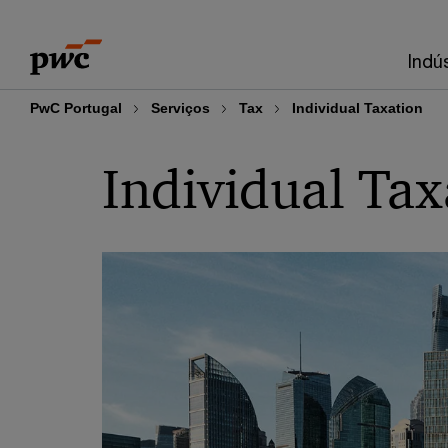
Skip
Skip
to
to
Indú
content
footer
PwC Portugal
Serviços
Tax
Individual Taxation
Individual Tax