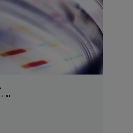
s
ta ao