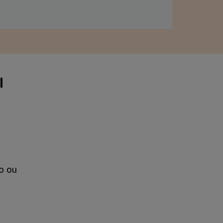
l
o ou