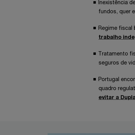
Inexistência d
fundos, quer e
Regime fiscal 
trabalho ind
Tratamento fi
seguros de vi
Portugal encon
quadro regula
evitar a Dupl