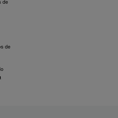
s de
os de
do
a