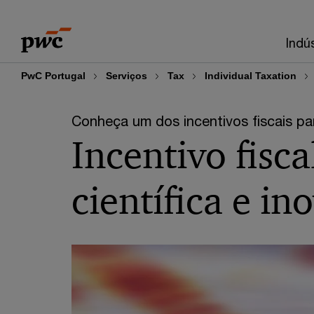
Skip
Skip
to
to
Indú
content
footer
PwC Portugal
Serviços
Tax
Individual Taxation
Conheça um dos incentivos fiscais pa
Incentivo fisca
científica e i